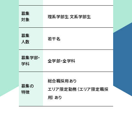
募集
理系学部生 文系学部生
対象
募集
若干名
人数
募集学部・
全学部・全学科
学科
総合職採用あり
募集の
エリア限定勤務（エリア限定職採
特徴
用）あり